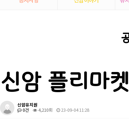
신암 플리마켓 D
신암유치원
0건
4,210회
23-09-04 11:28
본문