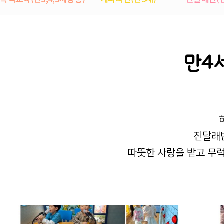
만4
진달래
따뜻한 사랑을 받고 무럭