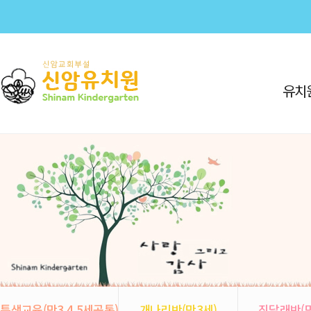
유치
특색교육(만3,4,5세공통)
개나리반(만3세)
진달래반(만