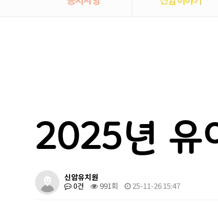
2025년 
신암유치원
0건
991회
25-11-26 15:47
본문